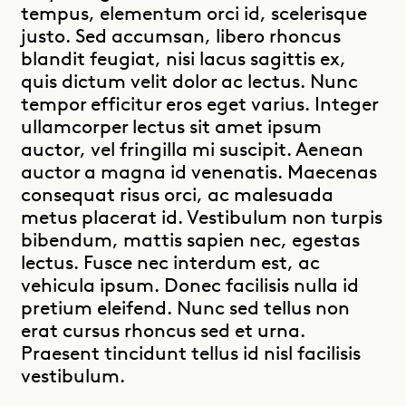
tempus, elementum orci id, scelerisque
justo. Sed accumsan, libero rhoncus
blandit feugiat, nisi lacus sagittis ex,
quis dictum velit dolor ac lectus. Nunc
tempor efficitur eros eget varius. Integer
ullamcorper lectus sit amet ipsum
auctor, vel fringilla mi suscipit. Aenean
auctor a magna id venenatis. Maecenas
Instagram
LinkedIn
Youtube
consequat risus orci, ac malesuada
metus placerat id. Vestibulum non turpis
Dealers Area
bibendum, mattis sapien nec, egestas
lectus. Fusce nec interdum est, ac
vehicula ipsum. Donec facilisis nulla id
pretium eleifend. Nunc sed tellus non
erat cursus rhoncus sed et urna.
Praesent tincidunt tellus id nisl facilisis
vestibulum.